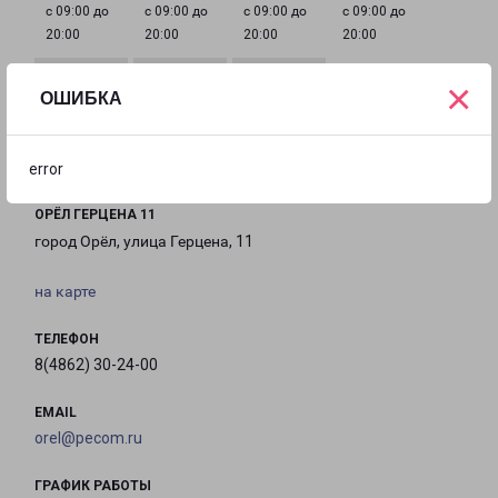
с 09:00 до
с 09:00 до
с 09:00 до
с 09:00 до
20:00
20:00
20:00
20:00
×
ОШИБКА
с 09:00 до
с 09:00 до
с 09:00 до
20:00
20:00
20:00
error
ОРЁЛ ГЕРЦЕНА 11
город Орёл, улица Герцена, 11
на карте
ТЕЛЕФОН
8(4862) 30-24-00
EMAIL
orel@pecom.ru
ГРАФИК РАБОТЫ