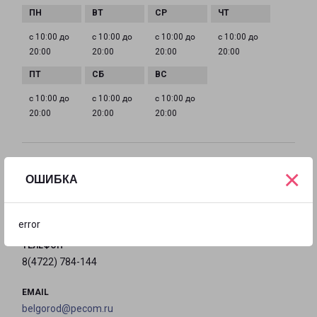
с 10:00 до
с 10:00 до
с 10:00 до
с 10:00 до
20:00
20:00
20:00
20:00
с 10:00 до
с 10:00 до
с 10:00 до
20:00
20:00
20:00
БЕЛГОРОД НАРОДНЫЙ БУЛЬВАР 43
×
ОШИБКА
город Белгород, бульвар Народный, 43
на карте
error
ТЕЛЕФОН
8(4722) 784-144
EMAIL
belgorod@pecom.ru