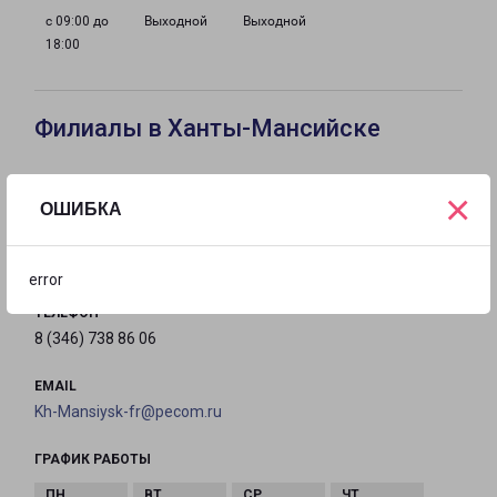
с 09:00 до
Выходной
Выходной
18:00
Филиалы в Ханты-Мансийске
ХАНТЫ-МАНСИЙСК
×
ОШИБКА
г. Ханты-Мансийск, улица Мира, д. 120/7
на карте
error
ТЕЛЕФОН
8 (346) 738 86 06
EMAIL
Kh-Mansiysk-fr@pecom.ru
ГРАФИК РАБОТЫ