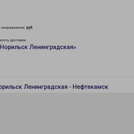
у направлению:
руб
.
мость доставки.
«Норильск Ленинградская»
орильск Ленинградская - Нефтекамск