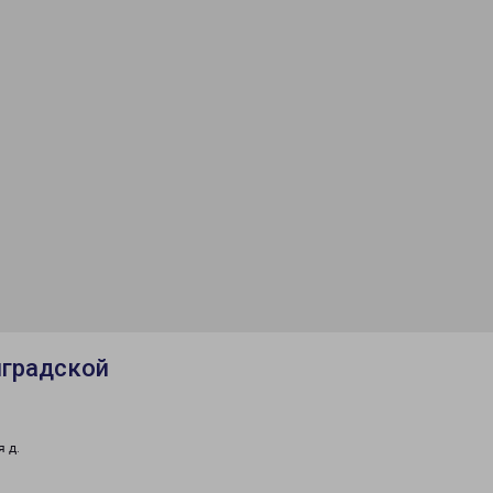
нградской
 д.