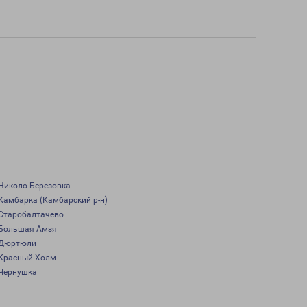
Николо-Березовка
Камбарка (Камбарский р-н)
Старобалтачево
Большая Амзя
Дюртюли
Красный Холм
Чернушка