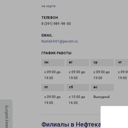
на карте
ТЕЛЕФОН
8 (391) 989 -98 -00
EMAIL
Norilsk-fr01@pecom.ru
ГРАФИК РАБОТЫ
с 09:00 до
с 09:00 до
с 09:00 до
с 09:0
19:00
19:00
19:00
19:00
с 09:00 до
с 10:00 до
Выходной
19:00
16:00
Оцените нашу работу
Филиалы в Нефтекамске