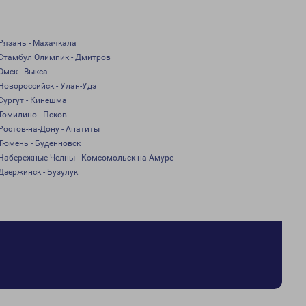
Рязань - Махачкала
Стамбул Олимпик - Дмитров
Омск - Выкса
Новороссийск - Улан-Удэ
Сургут - Кинешма
Томилино - Псков
Ростов-на-Дону - Апатиты
Тюмень - Буденновск
Набережные Челны - Комсомольск-на-Амуре
Дзержинск - Бузулук