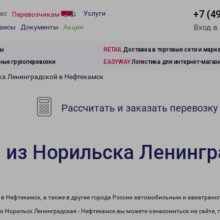
+7 (4
ас
Услуги
Перевозчикам
Вход в
рвисы
Документы
Акции
зы
RETAIL
Доставка в торговые сети и марк
ые грузоперевозки
EASYWAY
Логистика для интернет-магаз
ка Ленинградской в Нефтекамск
Рассчитать и заказать перевозку
 из Норильска Ленингр
 в Нефтекамск, а также в другие города России автомобильным и авиатранс
 Норильск Ленинградская - Нефтекамск вы можете ознакомиться на сайте, 