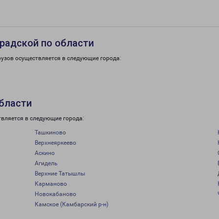
радской по области
рузов осуществляется в следующие города:
области
твляется в следующие города:
Ташкиново
Верхнеяркеево
Аскино
Агидель
Верхние Татышлы
Карманово
Новокабаново
Камское (Камбарский р-н)