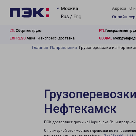
Москва
Адреса
О н
Rus /
Eng
Онлайн-се
LTL
Сборные грузы
FTL
Генеральные гру
EXPRESS
Авиа- и экспресс-доставка
GLOBAL
Международн
Главная
Направления
Грузоперевозки из Норильс
Грузоперевозки
Нефтекамск
ПЭК доставляет грузы из Норильска Ленинградской
С примерной стоимостью перевозки по направлению