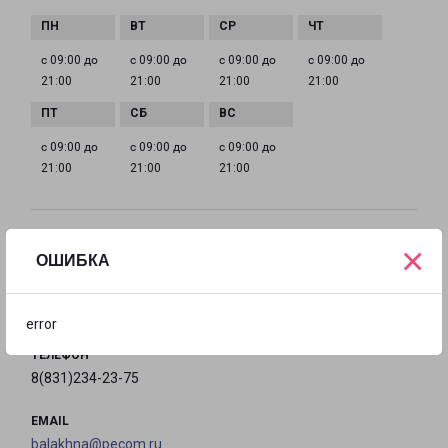
с 09:00 до
с 09:00 до
с 09:00 до
с 09:00 до
21:00
21:00
21:00
21:00
с 09:00 до
с 09:00 до
с 09:00 до
21:00
21:00
21:00
ГОРОДЕЦ ОЗЕРНАЯ 11
×
ОШИБКА
Городец, улица Озерная, 11
на карте
error
ТЕЛЕФОН
8(831)234-23-75
EMAIL
balakhna@pecom.ru