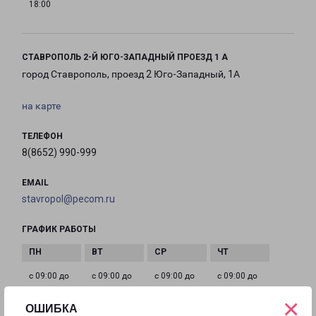
18:00
СТАВРОПОЛЬ 2-Й ЮГО-ЗАПАДНЫЙ ПРОЕЗД 1 А
город Ставрополь, проезд 2 Юго-Западный, 1А
на карте
ТЕЛЕФОН
8(8652) 990-999
EMAIL
stavropol@pecom.ru
ГРАФИК РАБОТЫ
с 09:00 до
с 09:00 до
с 09:00 до
с 09:00 до
20:00
20:00
20:00
20:00
×
ОШИБКА