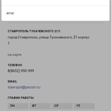
с 09:00 до
с 09:00 до
с 09:00 до
20:00
20:00
20:00
error
СТАВРОПОЛЬ ТУХАЧЕВСКОГО 21/1
город Ставрополь, улица Тухачевского, 21 корпус
1
на карте
ТЕЛЕФОН
8(8652) 990-999
EMAIL
stavropol@pecom.ru
ГРАФИК РАБОТЫ