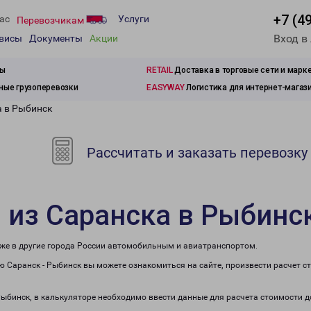
+7 (4
ас
Услуги
Перевозчикам
Вход в
рвисы
Документы
Акции
зы
RETAIL
Доставка в торговые сети и марк
ые грузоперевозки
EASYWAY
Логистика для интернет-магаз
а в Рыбинск
Рассчитать и заказать перевозку
 из Саранска в Рыбинс
кже в другие города России автомобильным и авиатранспортом.
 Саранск - Рыбинск вы можете ознакомиться на сайте, произвести расчет 
 Рыбинск, в калькуляторе необходимо ввести данные для расчета стоимости д