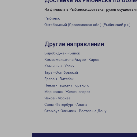
Доставка из Рыбинска по обла
Из филиала в Рыбинске доставка грузов осуществл
Рыбинск
Октябрьский (Ярославская обл.) (Рыбинский р-н)
Другие направления
Биробиджан - Бийск
Комсомольск-на-Амуре - Киров
Камышин - Углич
Тара - Октябрьский
Ереван - Витебск
Пенза - Ташкент Горького
Моршанск - Железногорск
Чехов - Москва
Санкт-Петербург - Анапа
Стамбул Олимпик - Ростов-на-Дону