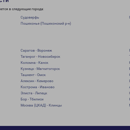
сти
яется в следующие города:
Судоверфь
Пошехонье (Пошехонский р-н)
Саратов - Воронеж
Таганрог - Новосибирск
Коломна - Канск
Кузнецк - Магнитогорск
Ташкент - Омск
Алексин - Кемерово
Кострома - Иваново
Элиста - Липецк
Бор - Тбилиси
Москва (ЦКАД) - Клинцы