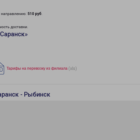
у направлению:
510 руб
.
мость доставки.
«Саранск»
(xls)
Тарифы на перевозку из филиала
аранск - Рыбинск