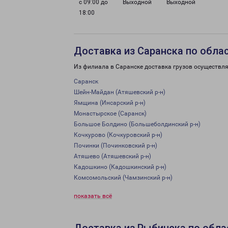
с 09:00 до
Выходной
Выходной
18:00
Доставка из Саранска по обла
Из филиала в Саранске доставка грузов осуществля
Саранск
Шейн-Майдан (Атяшевский р-н)
Ямщина (Инсарский р-н)
Монастырское (Саранск)
Большое Болдино (Большеболдинский р-н)
Кочкурово (Кочкуровский р-н)
Починки (Починковский р-н)
Атяшево (Атяшевский р-н)
Кадошкино (Кадошкинский р-н)
Комсомольский (Чамзинский р-н)
показать всё