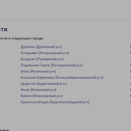
сти
ется в следующие города:
Дубенки (Дубенский р-н)
Атюрьево (Атюрьевский р-н)
Болдово (Рузаевский р-н)
Подлесная Тавла (Кочкуровский р-н)
Исса (Иссинский р-н)
Большие Березники (Большеберезниковский р-н)
Ардатов (Ардатовский р-н.)
Инза (Инзенский р-н)
Кемля (Ичалковский р-н)
Краснослободск (Краснослободский р-н)