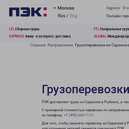
Москва
Адреса
О н
Rus /
Eng
Онлайн-се
LTL
Сборные грузы
FTL
Генеральные гру
EXPRESS
Авиа- и экспресс-доставка
GLOBAL
Международн
Главная
Направления
Грузоперевозки из Саранск
Грузоперевозки
ПЭК доставляет грузы из Саранска в Рыбинск, а та
С примерной стоимостью перевозки по направлению
по телефону:
+7 (495) 660-11-11
.
Для того, чтобы заказать перевозку из Саранска в
для уточнения деталей свяжется специалист ПЭК.