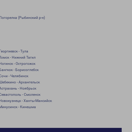
Погорелка (Рыбинский р-н)
Георгиевск - Тула
Томск - Нижний Тагил
Ногинск - Острогожск
Бангкок - Борисоглебск
Сочи - Челябинск
Шебекино - Архангельск
Астрахань - Ноябрьск
Севастополь - Смоленск
Новокузнецк - Ханты-Мансийск
Минусинск - Кинешма