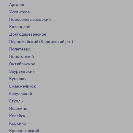
Аргаяш
Уксянское
Новосинеглазовский
Казанцево
Долгодеревенское
Первомайский (Коркинский р-н)
Полетаево
Новогорный
Октябрьское
Зауральский
Кунашак
Еманжелинск
Есаульский
Еткуль
Ишалино
Копейск
Коркино
Красногорский