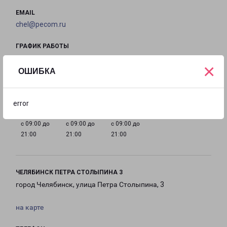
EMAIL
chel@pecom.ru
ГРАФИК РАБОТЫ
×
ОШИБКА
с 09:00 до
с 09:00 до
с 09:00 до
с 09:00 до
21:00
21:00
21:00
21:00
error
с 09:00 до
с 09:00 до
с 09:00 до
21:00
21:00
21:00
ЧЕЛЯБИНСК ПЕТРА СТОЛЫПИНА 3
город Челябинск, улица Петра Столыпина, 3
на карте