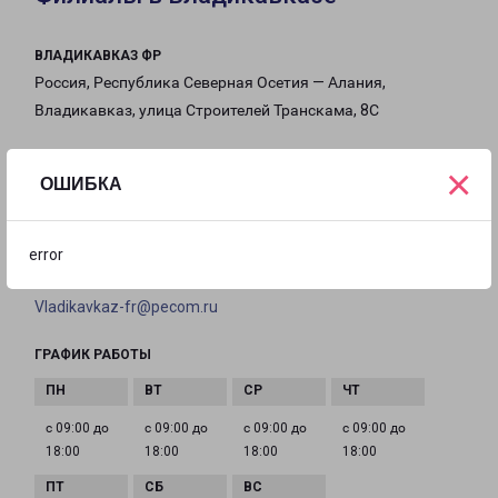
ВЛАДИКАВКАЗ ФР
Россия, Республика Северная Осетия — Алания,
Владикавказ, улица Строителей Транскама, 8С
на карте
×
ОШИБКА
ТЕЛЕФОН
8(8672) 333-012
error
EMAIL
Vladikavkaz-fr@pecom.ru
ГРАФИК РАБОТЫ
с 09:00 до
с 09:00 до
с 09:00 до
с 09:00 до
18:00
18:00
18:00
18:00