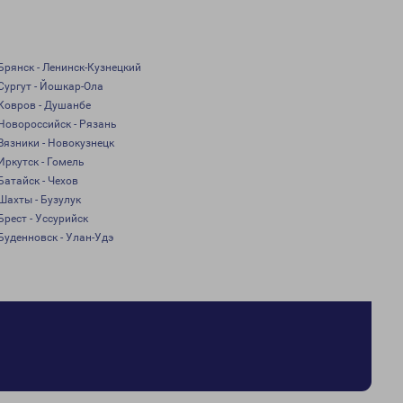
Брянск - Ленинск-Кузнецкий
Сургут - Йошкар-Ола
Ковров - Душанбе
Новороссийск - Рязань
Вязники - Новокузнецк
Иркутск - Гомель
Батайск - Чехов
Шахты - Бузулук
Брест - Уссурийск
Буденновск - Улан-Удэ