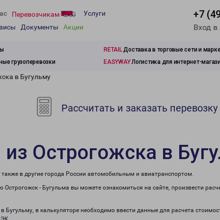
+7 (4
ас
Услуги
Перевозчикам
Вход в
рвисы
Документы
Акции
зы
RETAIL
Доставка в торговые сети и марк
ые грузоперевозки
EASYWAY
Логистика для интернет-магаз
жска в Бугульму
Рассчитать и заказать перевозку
 из Острогожска в Буг
а также в другие города России автомобильным и авиатранспортом.
 Острогожск - Бугульма вы можете ознакомиться на сайте, произвести рас
 в Бугульму, в калькуляторе необходимо ввести данные для расчета стоимос
ПЭК.