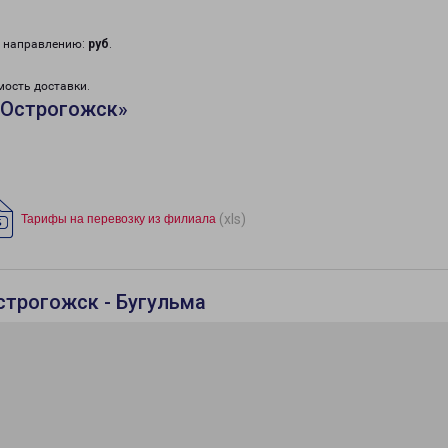
у направлению:
руб
.
мость доставки.
«Острогожск»
(xls)
Тарифы на перевозку из филиала
строгожск - Бугульма