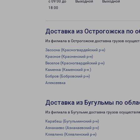
с 09:00 до
Выходной
Выходной
18:00
Доставка из Острогожска по о
Из филиала в Острогожске доставка грузов осущест
Засосна (Красногвардейский р-н)
Красное (Красненский р-н)
Веселое (Красногвардейский р-н)
Каменка (Каменский р-н.)
Бобров (Бобровский р-н)
Алексеевка
Доставка из Бугульмы по обла
Из филиала в Бугульме доставка грузов осуществля
Карабаш (Бугульминский р-н)
Азнакаево (Азнакаевский р-н)
Клявлино (Клявлинский р-н)