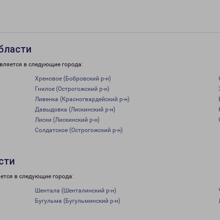
бласти
вляется в следующие города:
Хреновое (Бобровский р-н)
Гнилое (Острогожский р-н)
Ливенка (Красногвардейский р-н)
Давыдовка (Лискинский р-н)
Лиски (Лискинский р-н)
Солдатское (Острогожский р-н)
сти
ется в следующие города:
Шентала (Шенталинский р-н)
Бугульма (Бугульминский р-н)