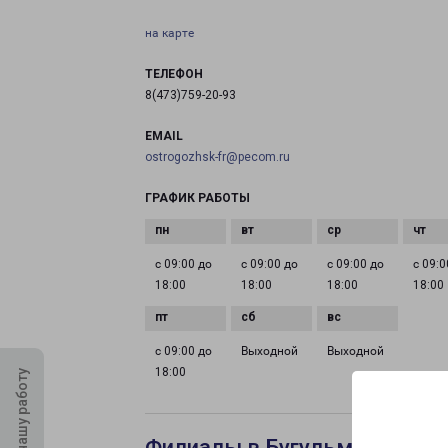
на карте
ТЕЛЕФОН
8(473)759-20-93
EMAIL
ostrogozhsk-fr@pecom.ru
ГРАФИК РАБОТЫ
с 09:00 до
с 09:00 до
с 09:00 до
с 09:0
18:00
18:00
18:00
18:00
с 09:00 до
Выходной
Выходной
18:00
Оцените нашу работу
Филиалы в Бугульме