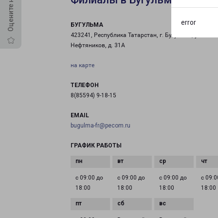
error
БУГУЛЬМА
423241, Республика Татарстан, г. Бугульма, ул.
Нефтяников, д. 31А
на карте
ТЕЛЕФОН
8(85594) 9-18-15
EMAIL
bugulma-fr@pecom.ru
ГРАФИК РАБОТЫ
с 09:00 до
с 09:00 до
с 09:00 до
с 09:0
18:00
18:00
18:00
18:00