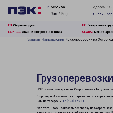
Москва
Адреса
О н
Rus /
Eng
Онлайн-се
LTL
Сборные грузы
FTL
Генеральные гру
EXPRESS
Авиа- и экспресс-доставка
GLOBAL
Международн
Главная
Направления
Грузоперевозки из Острого
Грузоперевозки
ПЭК доставляет грузы из Острогожска в Бугульму, 
С примерной стоимостью перевозки по направлению
нам по телефону:
+7 (495) 660-11-11
.
Для того, чтобы заказать перевозку из Острогожска
вами для уточнения деталей свяжется специалист 