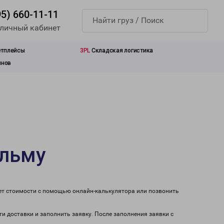
95) 660-11-11
 личный кабинет
етплейсы
3PL
Складская логистика
инов
ульму
чет стоимости с помощью онлайн-калькулятора или позвонить
ти доставки и заполнить заявку. После заполнения заявки с