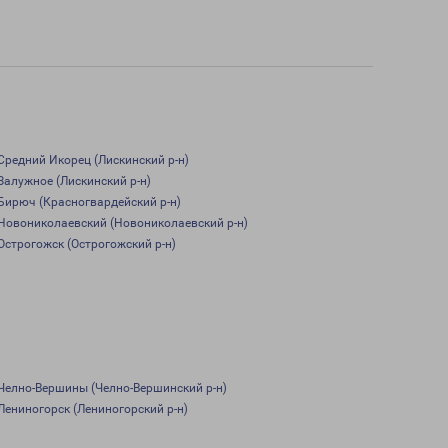
Средний Икорец (Лискинский р-н)
Залужное (Лискинский р-н)
Бирюч (Красногвардейский р-н)
Новониколаевский (Новониколаевский р-н)
Острогожск (Острогожский р-н)
Челно-Вершины (Челно-Вершинский р-н)
Лениногорск (Лениногорский р-н)