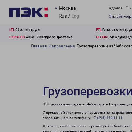
Москва
Адреса
О н
Rus /
Eng
Онлайн-се
LTL
Сборные грузы
FTL
Генеральные гру
EXPRESS
Авиа- и экспресс-доставка
GLOBAL
Международн
Главная
Направления
Грузоперевозки из Чебокса
Грузоперевозки
ПЭК доставляет грузы из Чебоксары в Петрозаводск
С примерной стоимостью перевозки по направлению
позвонить нам по телефону:
+7 (495) 660-11-11
.
Для того, чтобы заказать перевозку из Чебоксары 
вами для уточнения деталей свяжется специалист 