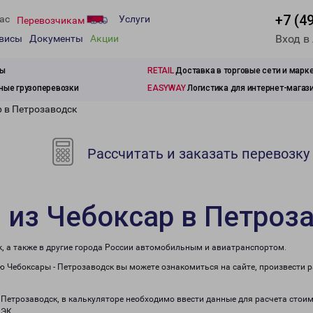
+7 (4
ас
Услуги
Перевозчикам
Вход в
рвисы
Документы
Акции
зы
RETAIL
Доставка в торговые сети и марк
ые грузоперевозки
EASYWAY
Логистика для интернет-магаз
р в Петрозаводск
Рассчитать и заказать перевозку
 из Чебоксар в Петроз
, а также в другие города России автомобильным и авиатранспортом.
 Чебоксары - Петрозаводск вы можете ознакомиться на сайте, произвести 
в Петрозаводск, в калькуляторе необходимо ввести данные для расчета стоим
ПЭК.