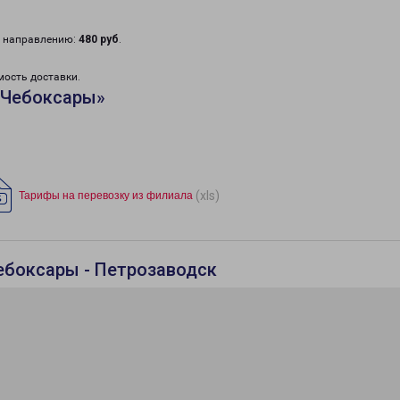
у направлению:
480 руб
.
мость доставки.
«Чебоксары»
(xls)
Тарифы на перевозку из филиала
ебоксары - Петрозаводск