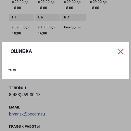
с 09:00 до
с 09:00 до
с 09:00 до
с 09:00 до
18:00
18:00
18:00
18:00
с 09:00 до
с 10:00 до
Выходной
18:00
16:00
×
ОШИБКА
БРЯНСК ГРИБОЕДОВА 1
город Брянск, улица Грибоедова, 1
error
на карте
ТЕЛЕФОН
8(483)259-00-13
EMAIL
bryansk@pecom.ru
ГРАФИК РАБОТЫ