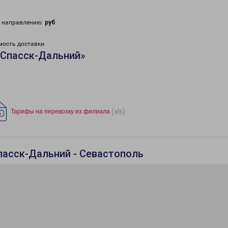
у направлению:
руб
.
мость доставки.
«Спасск-Дальний»
(xls)
Тарифы на перевозку из филиала
пасск-Дальний - Севастополь