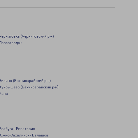
Черниговка (Черниговский р-н)
Лесозаводск
Вилино (Бахчисарайский р-н)
Куйбышево (Бахчисарайский р-н)
Кача
Елабуга - Евпатория
Южно-Сахалинск - Балашов