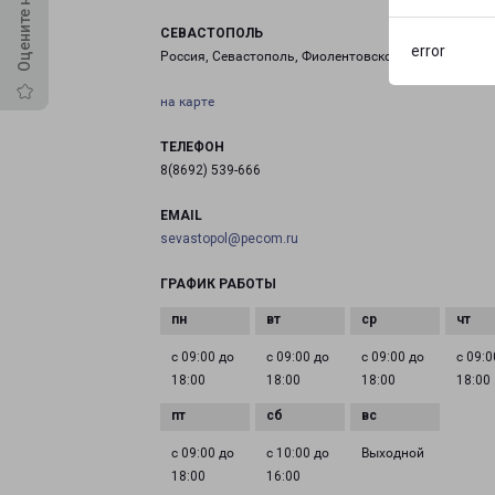
СЕВАСТОПОЛЬ
error
Россия, Севастополь, Фиолентовское шоссе, 1/5
на карте
ТЕЛЕФОН
8(8692) 539-666
EMAIL
sevastopol@pecom.ru
ГРАФИК РАБОТЫ
с 09:00 до
с 09:00 до
с 09:00 до
с 09:0
18:00
18:00
18:00
18:00
с 09:00 до
с 10:00 до
Выходной
18:00
16:00