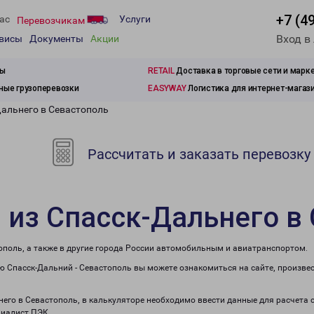
+7 (4
ас
Услуги
Перевозчикам
Вход в
рвисы
Документы
Акции
зы
RETAIL
Доставка в торговые сети и марк
ые грузоперевозки
EASYWAY
Логистика для интернет-магаз
Дальнего в Севастополь
Рассчитать и заказать перевозку
 из Спасск-Дальнего в
ополь, а также в другие города России автомобильным и авиатранспортом.
 Спасск-Дальний - Севастополь вы можете ознакомиться на сайте, произве
ьнего в Севастополь, в калькуляторе необходимо ввести данные для расчета 
циалист ПЭК.