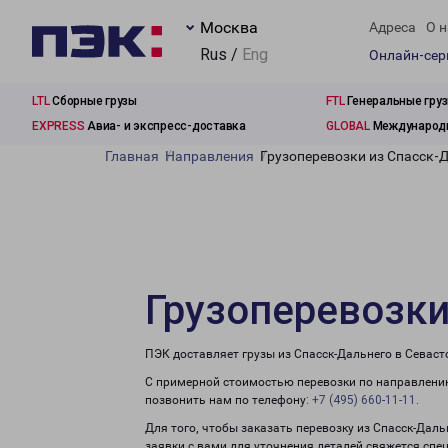
Москва
Адреса
О н
Rus /
Eng
Онлайн-се
LTL
Сборные грузы
FTL
Генеральные гру
EXPRESS
Авиа- и экспресс-доставка
GLOBAL
Международн
Главная
Направления
Грузоперевозки из Спасск-
Грузоперевозки
ПЭК доставляет грузы из Спасск-Дальнего в Севаст
С примерной стоимостью перевозки по направлению
позвонить нам по телефону:
+7 (495) 660-11-11
.
Для того, чтобы заказать перевозку из Спасск-Дал
заявки с вами для уточнения деталей свяжется спе