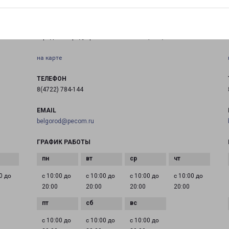
БЕЛГОРОД БОГДАНА ХМЕЛЬНИЦКОГО 60А
город Белгород, проспект Б.Хмельницкого, 60А
на карте
ТЕЛЕФОН
8(4722) 784-144
EMAIL
belgorod@pecom.ru
ГРАФИК РАБОТЫ
0 до
с 10:00 до
с 10:00 до
с 10:00 до
с 10:00 до
20:00
20:00
20:00
20:00
с 10:00 до
с 10:00 до
с 10:00 до