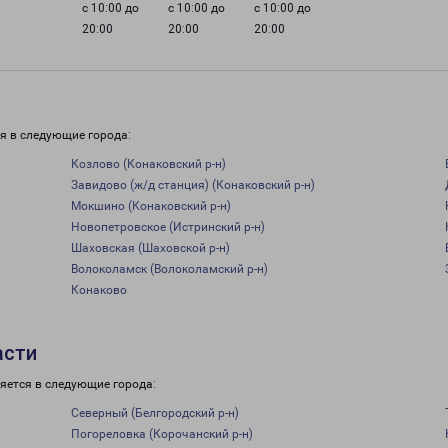
с 10:00 до
с 10:00 до
с 10:00 до
20:00
20:00
20:00
я в следующие города:
Козлово (Конаковский р-н)
Завидово (ж/д станция) (Конаковский р-н)
Мокшино (Конаковский р-н)
Новопетровское (Истринский р-н)
Шаховская (Шаховской р-н)
Волоколамск (Волоколамский р-н)
Конаково
асти
яется в следующие города:
Северный (Белгородский р-н)
Погореловка (Корочанский р-н)