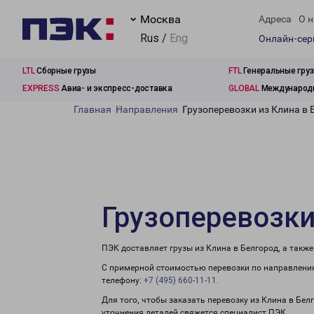
Москва
Адреса
О н
Rus /
Eng
Онлайн-се
LTL
Сборные грузы
FTL
Генеральные гру
EXPRESS
Авиа- и экспресс-доставка
GLOBAL
Международн
Главная
Направления
Грузоперевозки из Клина в 
Грузоперевозки
ПЭК доставляет грузы из Клина в Белгород, а такж
С примерной стоимостью перевозки по направлению
телефону:
+7 (495) 660-11-11
.
Для того, чтобы заказать перевозку из Клина в Бел
уточнения деталей свяжется специалист ПЭК.