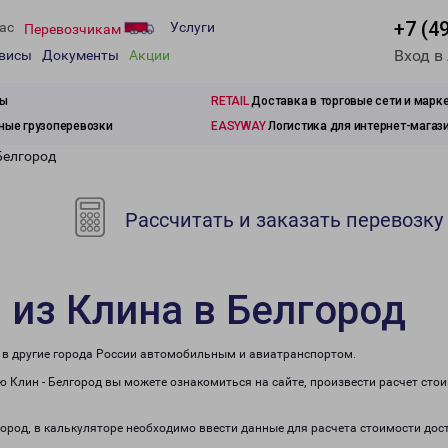
+7 (4
ас
Услуги
Перевозчикам
Вход в
рвисы
Документы
Акции
зы
RETAIL
Доставка в торговые сети и марк
ые грузоперевозки
EASYWAY
Логистика для интернет-магаз
Белгород
Рассчитать и заказать перевозку
 из Клина в Белгород
е в другие города России автомобильным и авиатранспортом.
 Клин - Белгород вы можете ознакомиться на сайте, произвести расчет сто
город, в калькуляторе необходимо ввести данные для расчета стоимости дос