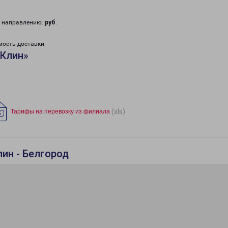
у направлению:
руб
.
мость доставки.
«Клин»
(xls)
Тарифы на перевозку из филиала
ин - Белгород