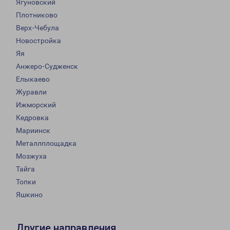
Ягуновский
Плотниково
Верх-Чебула
Новостройка
Яя
Анжеро-Судженск
Елыкаево
Журавли
Ижморский
Кедровка
Мариинск
Металлплощадка
Мозжуха
Тайга
Топки
Яшкино
Другие направления