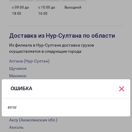
с 09:00 до
с 10:00 до
Выходной
18:00
16:00
Доставка из Нур-Султана по области
Из филиала в Нур-Султане доставка грузов
осуществляется в следующие города:
Астана (Нур-Султан)
Щучинск
Макинск
Аксу
×
ОШИБКА
Жезказган
Балхаш
Степногорск
error
Бурабай
Аксу (Акмолинская обл.)
Акколь