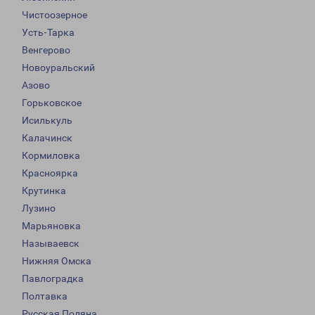
Чистоозерное
Усть-Тарка
Венгерово
Новоуральский
Азово
Горьковское
Исилькуль
Калачинск
Кормиловка
Красноярка
Крутинка
Лузино
Марьяновка
Называевск
Нижняя Омска
Павлоградка
Полтавка
Русская Поляна