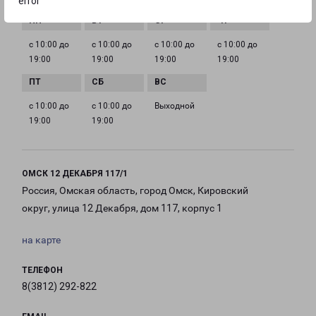
error
с 10:00 до
с 10:00 до
с 10:00 до
с 10:00 до
19:00
19:00
19:00
19:00
с 10:00 до
с 10:00 до
Выходной
19:00
19:00
ОМСК 12 ДЕКАБРЯ 117/1
Россия, Омская область, город Омск, Кировский
округ, улица 12 Декабря, дом 117, корпус 1
на карте
ТЕЛЕФОН
8(3812) 292-822