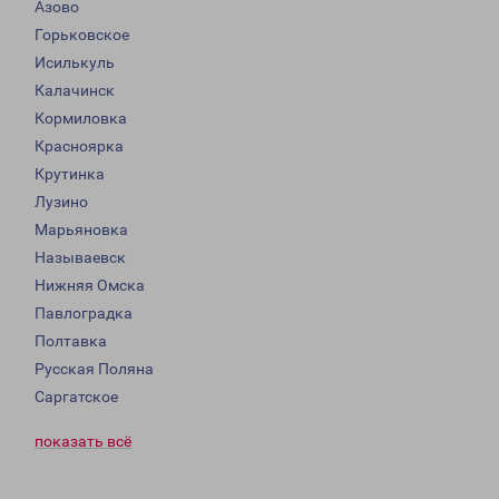
Азово
Горьковское
Исилькуль
Калачинск
Кормиловка
Красноярка
Крутинка
Лузино
Марьяновка
Называевск
Нижняя Омска
Павлоградка
Полтавка
Русская Поляна
Саргатское
показать всё