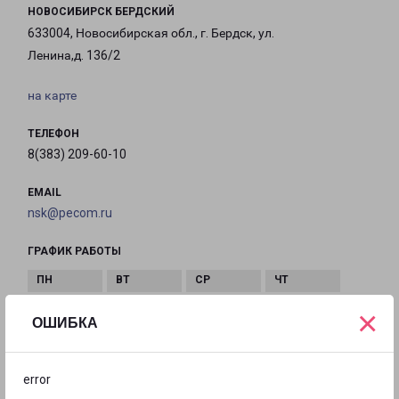
НОВОСИБИРСК БЕРДСКИЙ
633004, Новосибирская обл., г. Бердск, ул.
Ленина,д. 136/2
на карте
ТЕЛЕФОН
8(383) 209-60-10
EMAIL
nsk@pecom.ru
ГРАФИК РАБОТЫ
×
с 09:00 до
с 09:00 до
с 09:00 до
с 09:00 до
ОШИБКА
19:00
19:00
19:00
19:00
error
с 09:00 до
с 10:00 до
Выходной