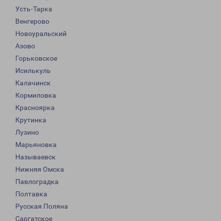
Усть-Тарка
Венгерово
Новоуральский
Азово
Горьковское
Исилькуль
Калачинск
Кормиловка
Красноярка
Крутинка
Лузино
Марьяновка
Называевск
Нижняя Омска
Павлоградка
Полтавка
Русская Поляна
Саргатское