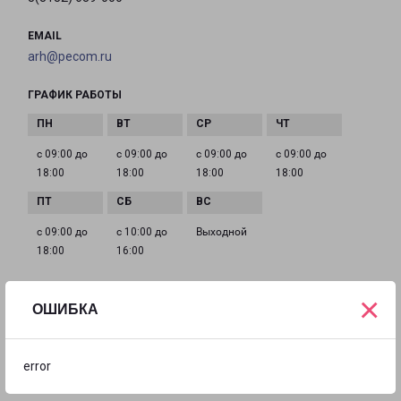
EMAIL
arh@pecom.ru
ГРАФИК РАБОТЫ
с 09:00 до
с 09:00 до
с 09:00 до
с 09:00 до
18:00
18:00
18:00
18:00
с 09:00 до
с 10:00 до
Выходной
18:00
16:00
×
ОШИБКА
АРХАНГЕЛЬСК ГАЙДАРА 52
город Архангельск, улица Гайдара, 52
error
на карте