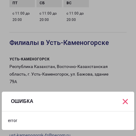
с 11:00 до
с 11:00 до
с 11:00 до
20:00
20:00
20:00
Филиалы в Усть-Каменогорске
УСТЬ-КАМЕНОГОРСК
Республика Казахстан, Восточно-Казахстанская
область, г. Усть-Каменогорск, ул. Бажова, здание
79А
на карте
×
ОШИБКА
ТЕЛЕФОН
+7-777-988-90-07; +7-707-655-20-19
error
EMAIL
ust-kamenogorsk-fr@pecom.ru