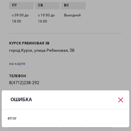
с 09:00 до
с 10:00 до
Выходной
18:00
16:00
КУРСК РЯБИНОВАЯ 3В
город Курск, улица Рябиновая, 3В
на карте
ТЕЛЕФОН
8(4712)238-292
×
EMAIL
ОШИБКА
kursk@pecom.ru
ГРАФИК РАБОТЫ
error