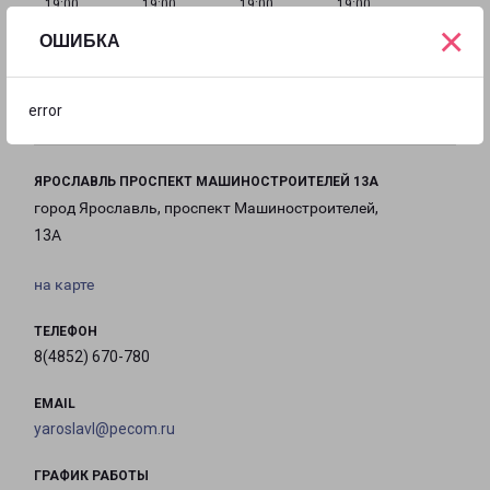
19:00
19:00
19:00
19:00
×
ОШИБКА
с 10:00 до
Выходной
Выходной
19:00
error
ЯРОСЛАВЛЬ ПРОСПЕКТ МАШИНОСТРОИТЕЛЕЙ 13А
город Ярославль, проспект Машиностроителей,
13А
на карте
ТЕЛЕФОН
8(4852) 670-780
EMAIL
yaroslavl@pecom.ru
ГРАФИК РАБОТЫ