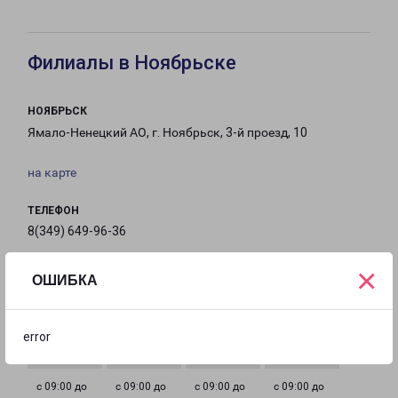
Филиалы в Ноябрьске
НОЯБРЬСК
Ямало-Ненецкий АО, г. Ноябрьск, 3-й проезд, 10
на карте
ТЕЛЕФОН
8(349) 649-96-36
×
EMAIL
ОШИБКА
noyabrsk-fr@pecom.ru
ГРАФИК РАБОТЫ
error
с 09:00 до
с 09:00 до
с 09:00 до
с 09:00 до