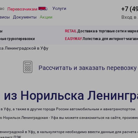
+7 (4
ас
Услуги
Перевозчикам
Вход в
рвисы
Документы
Акции
зы
RETAIL
Доставка в торговые сети и марк
ые грузоперевозки
EASYWAY
Логистика для интернет-магаз
ка Ленинградской в Уфу
Рассчитать и заказать перевозку
 из Норильска Ленингр
 в Уфу, а также в другие города России автомобильным и авиатранспортом.
 Норильск Ленинградская - Уфа вы можете ознакомиться на сайте, произве
Ленинградской в Уфу, в калькуляторе необходимо ввести данные для расчета
циалист ПЭК.