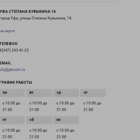
УФА СТЕПАНА КУВЫКИНА 16
город Уфа, улица Степана Кувыкина, 16
на карте
ТЕЛЕФОН
8(347) 293-41-22
EMAIL
ufa@pecom.ru
ГРАФИК РАБОТЫ
с 10:00 до
с 10:00 до
с 10:00 до
с 10:00 до
21:00
21:00
21:00
21:00
с 10:00 до
с 10:00 до
с 10:00 до
21:00
21:00
21:00