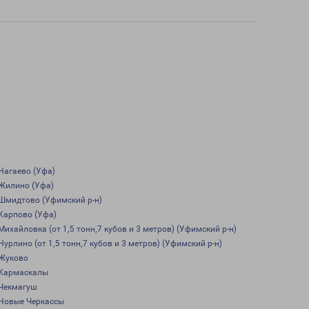
Нагаево (Уфа)
Жилино (Уфа)
Шмидтово (Уфимский р-н)
Карпово (Уфа)
Михайловка (от 1,5 тонн,7 кубов и 3 метров) (Уфимский р-н)
Нурлино (от 1,5 тонн,7 кубов и 3 метров) (Уфимский р-н)
Жуково
Кармаскалы
Чекмагуш
Новые Черкассы