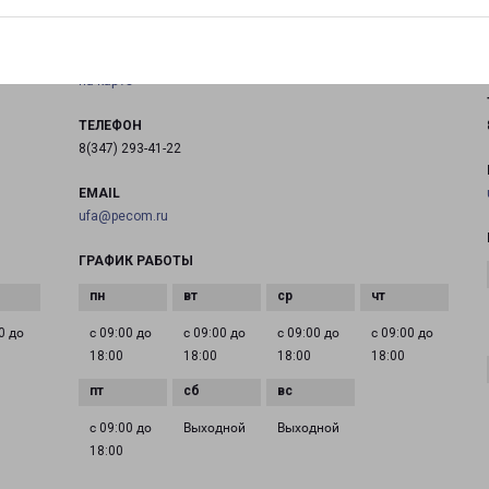
Россия, Республика Башкортостан, Уфа, улица
Центральная, 19
на карте
ТЕЛЕФОН
8(347) 293-41-22
EMAIL
ufa@pecom.ru
ГРАФИК РАБОТЫ
0 до
с 09:00 до
с 09:00 до
с 09:00 до
с 09:00 до
18:00
18:00
18:00
18:00
с 09:00 до
Выходной
Выходной
18:00