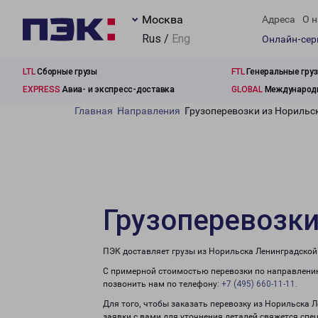
Москва
Адреса
О н
Rus /
Eng
Онлайн-се
LTL
Сборные грузы
FTL
Генеральные гру
EXPRESS
Авиа- и экспресс-доставка
GLOBAL
Международн
Главная
Направления
Грузоперевозки из Норильс
Грузоперевозки
ПЭК доставляет грузы из Норильска Ленинградской
С примерной стоимостью перевозки по направлению
позвонить нам по телефону:
+7 (495) 660-11-11
.
Для того, чтобы заказать перевозку из Норильска 
заявки с вами для уточнения деталей свяжется спе