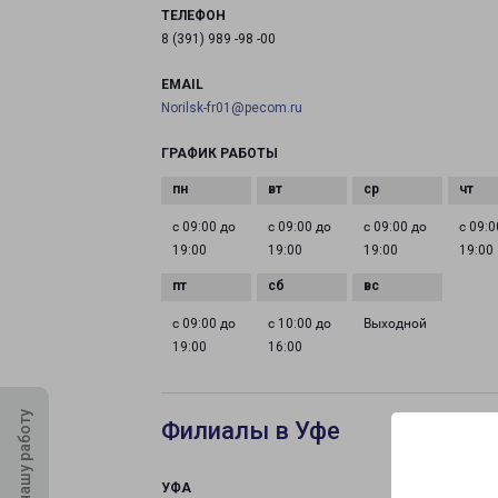
ТЕЛЕФОН
8 (391) 989 -98 -00
EMAIL
Norilsk-fr01@pecom.ru
ГРАФИК РАБОТЫ
с 09:00 до
с 09:00 до
с 09:00 до
с 09:0
19:00
19:00
19:00
19:00
с 09:00 до
с 10:00 до
Выходной
19:00
16:00
Оцените нашу работу
Филиалы в Уфе
УФА