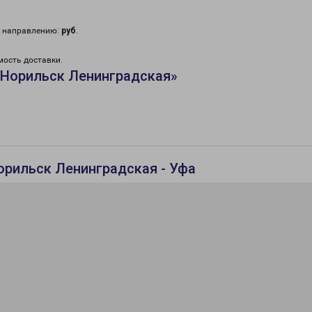
у направлению:
руб
.
мость доставки.
«Норильск Ленинградская»
орильск Ленинградская - Уфа