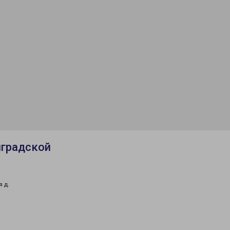
нградской
 д.