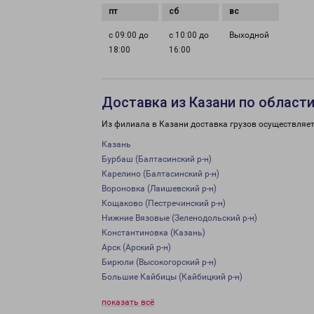
с 09:00 до
с 10:00 до
Выходной
18:00
16:00
Доставка из Казани по област
Из филиала в Казани доставка грузов осуществляет
Казань
Бурбаш (Балтасинский р-н)
Карелино (Балтасинский р-н)
Вороновка (Лаишевский р-н)
Кощаково (Пестречинский р-н)
Нижние Вязовые (Зеленодольский р-н)
Константиновка (Казань)
Арск (Арский р-н)
Бирюли (Высокогорский р-н)
Большие Кайбицы (Кайбицкий р-н)
показать всё