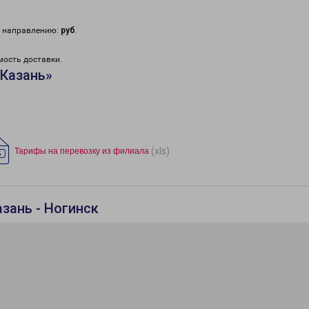
у направлению:
руб
.
мость доставки.
«Казань»
(xls)
Тарифы на перевозку из филиала
зань - Ногинск