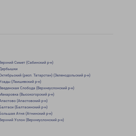
Верхний Симет (Сабинский р-н)
Дербышки
Октябрьский (респ. Татарстан) (Зеленодольский р-н)
Усады (Лаишевский р-н)
Введенская Слобода (Верхнеуслонский р-н)
Макаровка (Высокогорский р-н)
Апастово (Апастовский р-н)
Балтаси (Балтасинский р-н)
Большая Атня (Атнинский р-н)
Верхний Услон (Верхнеуслонский р-н)