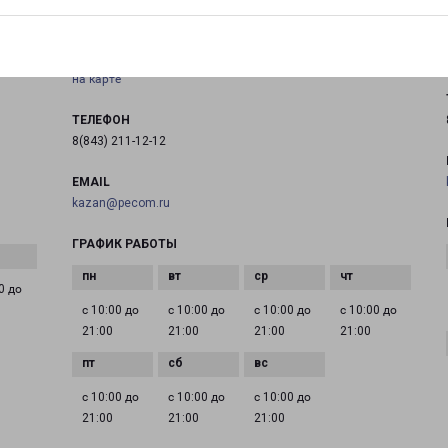
Россия, Татарстан республика, город Казань, Ново-
Савиновский район, улица Адоратского, дом 12
на карте
ТЕЛЕФОН
8(843) 211-12-12
EMAIL
kazan@pecom.ru
ГРАФИК РАБОТЫ
0 до
с 10:00 до
с 10:00 до
с 10:00 до
с 10:00 до
21:00
21:00
21:00
21:00
с 10:00 до
с 10:00 до
с 10:00 до
21:00
21:00
21:00