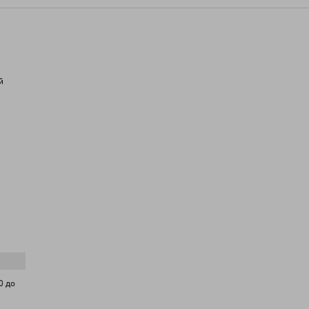
й
0 до