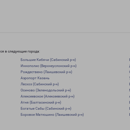
и
ся в следующие города:
Большие Кибячи (Сабинский р-н)
Иннополис (Верхнеуслонский р-н)
Рождествено (Лаишевский р-н)
Аэропорт Казань
Лесхоз (Сабинский р-н)
Осиново (Зеленодольский р-н)
Алексеевское (Алексеевский р-н)
Атня (Балтасинский р-н)
Богатые Сабы (Сабинский р-н)
Боровое Матюшино (Лаишевский р-н)