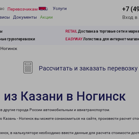
+7 (4
ас
Услуги
Перевозчикам
Вход в
рвисы
Документы
Акции
зы
RETAIL
Доставка в торговые сети и марк
ые грузоперевозки
EASYWAY
Логистика для интернет-магаз
 Ногинск
Рассчитать и заказать перевозку
 из Казани в Ногинск
е в другие города России автомобильным и авиатранспортом.
 Казань - Ногинск вы можете ознакомиться на сайте, произвести расчет ст
гинск, в калькуляторе необходимо ввести данные для расчета стоимости дос