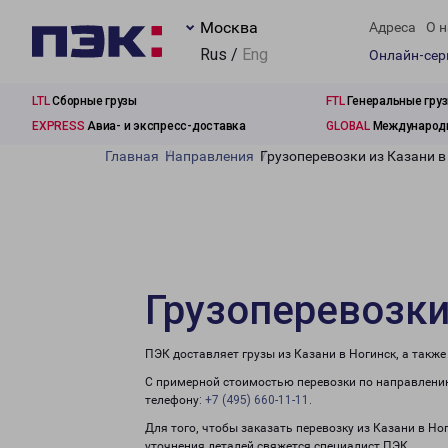
Москва
Адреса
О н
Rus /
Eng
Онлайн-се
LTL
Сборные грузы
FTL
Генеральные гру
EXPRESS
Авиа- и экспресс-доставка
GLOBAL
Международн
Главная
Направления
Грузоперевозки из Казани в
Грузоперевозки
ПЭК доставляет грузы из Казани в Ногинск, а такж
С примерной стоимостью перевозки по направлению
телефону:
+7 (495) 660-11-11
.
Для того, чтобы заказать перевозку из Казани в Но
уточнения деталей свяжется специалист ПЭК.