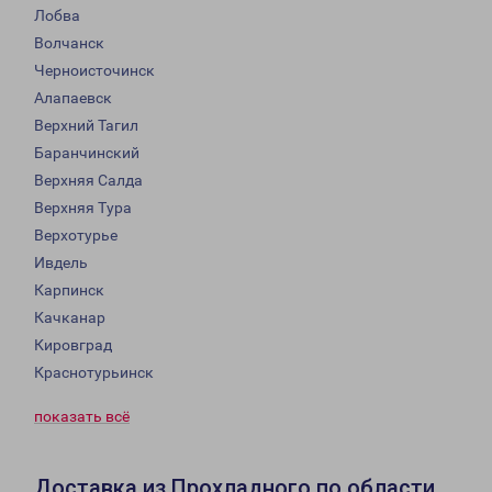
Лобва
Волчанск
Черноисточинск
Алапаевск
Верхний Тагил
Баранчинский
Верхняя Салда
Верхняя Тура
Верхотурье
Ивдель
Карпинск
Качканар
Кировград
Краснотурьинск
показать всё
Доставка из Прохладного по области