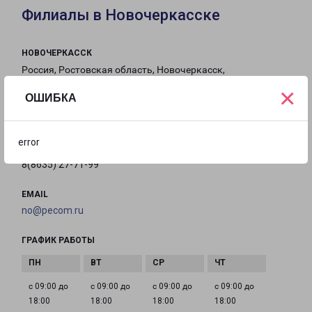
Филиалы в Новочеркасске
НОВОЧЕРКАССК
Россия, Ростовская область, Новочеркасск,
Трамвайная улица, 7/6
×
ОШИБКА
на карте
error
ТЕЛЕФОН
8(8635) 27-71-99
EMAIL
no@pecom.ru
ГРАФИК РАБОТЫ
с 09:00 до
с 09:00 до
с 09:00 до
с 09:00 до
18:00
18:00
18:00
18:00