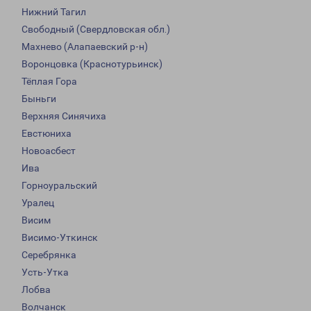
Нижний Тагил
Свободный (Свердловская обл.)
Махнево (Алапаевский р-н)
Воронцовка (Краснотурьинск)
Тёплая Гора
Быньги
Верхняя Синячиха
Евстюниха
Новоасбест
Ива
Горноуральский
Уралец
Висим
Висимо-Уткинск
Серебрянка
Усть-Утка
Лобва
Волчанск