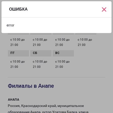
×
EMAIL
ОШИБКА
nnov@pecom.ru
ГРАФИК РАБОТЫ
error
с 10:00 до
с 10:00 до
с 10:00 до
с 10:00 до
21:00
21:00
21:00
21:00
с 10:00 до
с 10:00 до
с 10:00 до
21:00
21:00
21:00
Филиалы в Анапе
АНАПА
Россия, Краснодарский край, муниципальное
образование Анапа, хутор Усатова Балка, улица