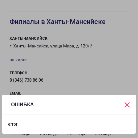
Филиалы в Ханты-Мансийске
ХАНТЫ-МАНСИЙСК
г. Ханты-Мансийск, улица Мира, д. 120/7
на карте
ТЕЛЕФОН
8 (346) 738 86 06
EMAIL
×
Kh-Mansiysk-fr@pecom.ru
ОШИБКА
ГРАФИК РАБОТЫ
error
с 09:00 до
с 09:00 до
с 09:00 до
с 09:00 до