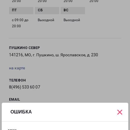
20:00
20:00
20:00
20:00
с 09:00 до
Выходной
Выходной
20:00
ПУШКИНО СЕВЕР
141216, МО, г. Пушкино, ш. Ярославское, д. 230
на карте
ТЕЛЕФОН
8(496) 533 60 07
EMAIL
Pushkino@pecom.ru
×
ОШИБКА
ГРАФИК РАБОТЫ