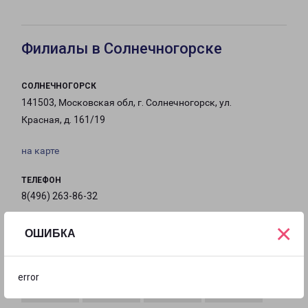
Филиалы в Солнечногорске
СОЛНЕЧНОГОРСК
141503, Московская обл, г. Солнечногорск, ул.
Красная, д. 161/19
на карте
ТЕЛЕФОН
8(496) 263-86-32
×
EMAIL
ОШИБКА
solnechnogorsk-fr@pecom.ru
ГРАФИК РАБОТЫ
error