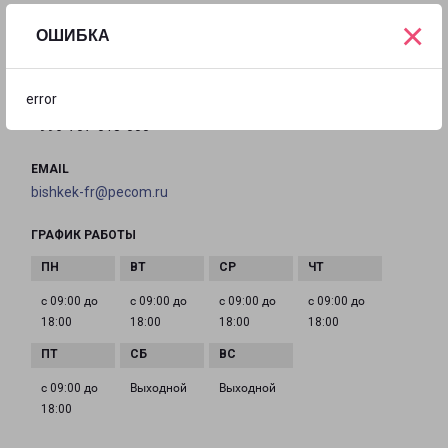
Кыргызстан, Бишкек, улица Махатмы Ганди, 210/3
×
ОШИБКА
на карте
error
ТЕЛЕФОН
+996-707-018-000
EMAIL
bishkek-fr@pecom.ru
ГРАФИК РАБОТЫ
с 09:00 до
с 09:00 до
с 09:00 до
с 09:00 до
18:00
18:00
18:00
18:00
с 09:00 до
Выходной
Выходной
18:00