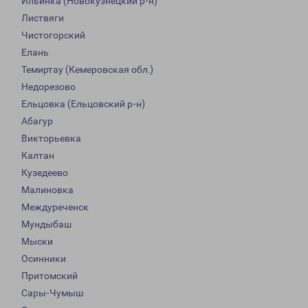
Ильинка (Новокузнецкий р-н)
Листвяги
Чистогорский
Елань
Темиртау (Кемеровская обл.)
Недорезово
Ельцовка (Ельцовский р-н)
Абагур
Викторьевка
Калтан
Кузедеево
Малиновка
Междуреченск
Мундыбаш
Мыски
Осинники
Притомский
Сары-Чумыш