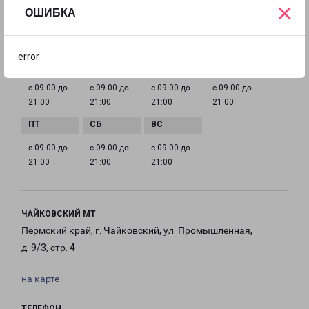
×
ОШИБКА
izhevsk@pecom.ru
ГРАФИК РАБОТЫ
error
с 09:00 до
с 09:00 до
с 09:00 до
с 09:00 до
21:00
21:00
21:00
21:00
с 09:00 до
с 09:00 до
с 09:00 до
21:00
21:00
21:00
ЧАЙКОВСКИЙ МТ
Пермский край, г. Чайковский, ул. Промышленная,
д. 9/3, стр. 4
на карте
ТЕЛЕФОН