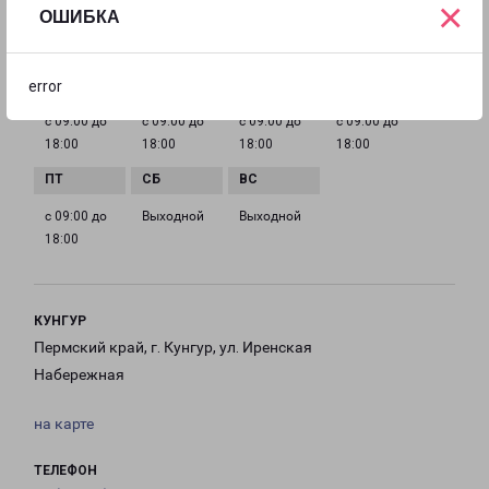
×
perm@pecom.ru
ОШИБКА
ГРАФИК РАБОТЫ
error
с 09:00 до
с 09:00 до
с 09:00 до
с 09:00 до
18:00
18:00
18:00
18:00
с 09:00 до
Выходной
Выходной
18:00
КУНГУР
Пермский край, г. Кунгур, ул. Иренская
Набережная
на карте
ТЕЛЕФОН