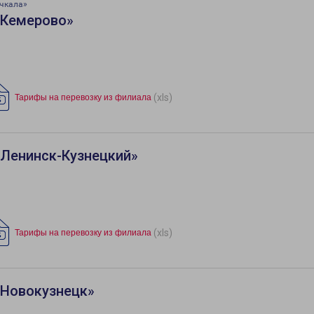
чкала»
«Кемерово»
(xls)
Тарифы на перевозку из филиала
«Ленинск-Кузнецкий»
(xls)
Тарифы на перевозку из филиала
«Новокузнецк»