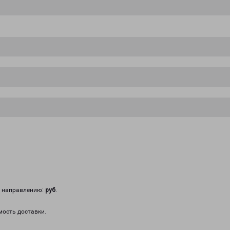
у направлению:
руб
.
мость доставки.