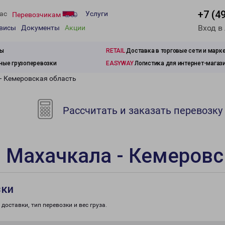
+7 (4
ас
Услуги
Перевозчикам
Вход в
рвисы
Документы
Акции
зы
RETAIL
Доставка в торговые сети и марк
ые грузоперевозки
EASYWAY
Логистика для интернет-магаз
- Кемеровская область
Рассчитать и заказать перевозку
 Махачкала - Кемеровс
зки
доставки, тип перевозки и вес груза.