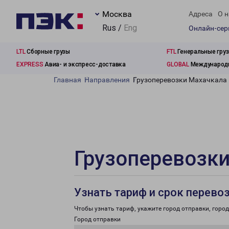
Москва
Адреса
О н
Rus /
Eng
Онлайн-се
LTL
Сборные грузы
FTL
Генеральные гру
EXPRESS
Авиа- и экспресс-доставка
GLOBAL
Международн
Главная
Направления
Грузоперевозки Махачкала 
Грузоперевозки
Узнать тариф и срок перево
Чтобы узнать тариф, укажите город отправки, город 
Город отправки