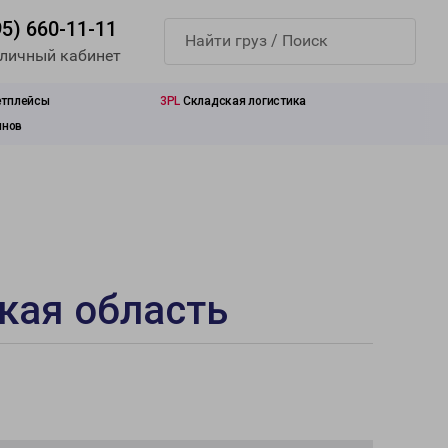
95) 660-11-11
 личный кабинет
етплейсы
3PL
Складская логистика
инов
кая область