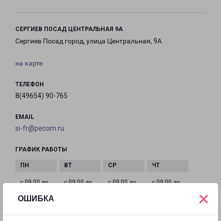
СЕРГИЕВ ПОСАД ЦЕНТРАЛЬНАЯ 9А
Сергиев Посад город, улица Центральная, 9А
на карте
ТЕЛЕФОН
8(49654) 90-765
EMAIL
si-fr@pecom.ru
ГРАФИК РАБОТЫ
с 09:00 до
с 09:00 до
с 09:00 до
с 09:00 до
×
21:00
21:00
21:00
21:00
ОШИБКА