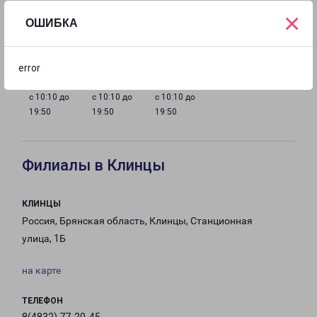
×
ОШИБКА
с 10:10 до
с 10:10 до
с 10:10 до
с 10:10 до
19:50
19:50
19:50
19:50
error
с 10:10 до
с 10:10 до
с 10:10 до
19:50
19:50
19:50
Филиалы в Клинцы
КЛИНЦЫ
Россия, Брянская область, Клинцы, Станционная
улица, 1Б
на карте
ТЕЛЕФОН