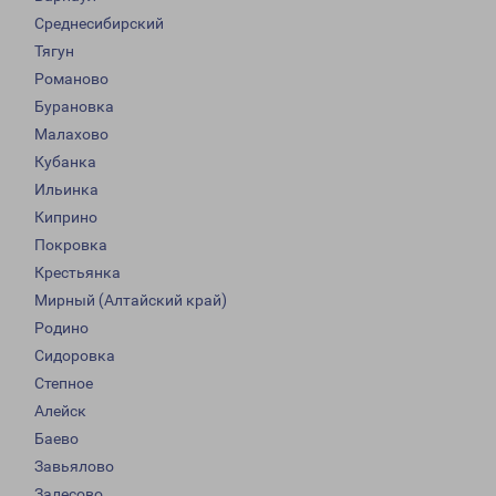
Среднесибирский
Тягун
Романово
Бурановка
Малахово
Кубанка
Ильинка
Киприно
Покровка
Крестьянка
Мирный (Алтайский край)
Родино
Сидоровка
Степное
Алейск
Баево
Завьялово
Залесово