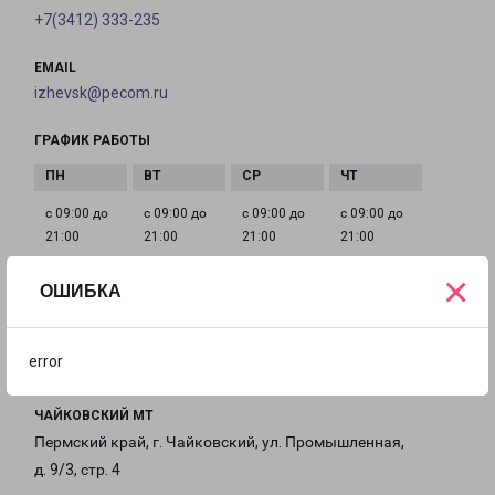
+7(3412) 333-235
EMAIL
izhevsk@pecom.ru
ГРАФИК РАБОТЫ
с 09:00 до
с 09:00 до
с 09:00 до
с 09:00 до
21:00
21:00
21:00
21:00
×
ОШИБКА
с 09:00 до
с 09:00 до
с 09:00 до
21:00
21:00
21:00
error
ЧАЙКОВСКИЙ МТ
Пермский край, г. Чайковский, ул. Промышленная,
д. 9/3, стр. 4