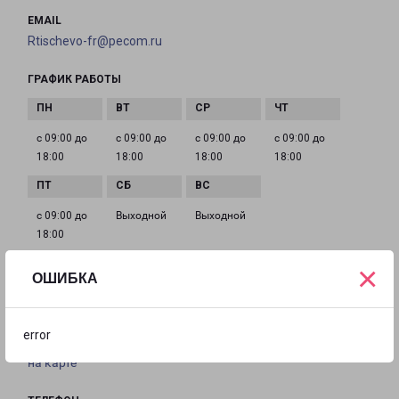
EMAIL
Rtischevo-fr@pecom.ru
ГРАФИК РАБОТЫ
с 09:00 до
с 09:00 до
с 09:00 до
с 09:00 до
18:00
18:00
18:00
18:00
с 09:00 до
Выходной
Выходной
18:00
×
ОШИБКА
ПЕНЗА ПРОСПЕКТ ПОБЕДЫ 124
город Пенза, проспект Победы, 124
error
на карте