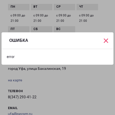
с 09:00 до
с 09:00 до
с 09:00 до
с 09:00 до
21:00
21:00
21:00
21:00
×
с 09:00 до
с 09:00 до
с 09:00 до
ОШИБКА
21:00
21:00
21:00
error
УФА БАКАЛИНСКАЯ 19
город Уфа, улица Бакалинская, 19
на карте
ТЕЛЕФОН
8(347) 293-41-22
EMAIL
ufa@pecom.ru