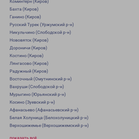
Коминтерн (Киров)
Бахта (Киров)
Ганино (Киров)
Русский Турек (Уржумский р-н)
Никульчино (Слободской р-н)
Нововятск (Киров)
Дороничи (Киров)
Костино (Киров)
Лянгасово (Киров)
Радужный (Киров)
Восточный (Омутнинский р-н)
Вахруши (Слободской р-н)
Мурыгино (Юрьянский р-н)
Косино (Зуевский р-н)
Афанасьево (Афанасьевский р-н)
Белая Холуница (Белохолуницкий р-н)
Верхошижемье (Верхошижемский р-н)
показать всё