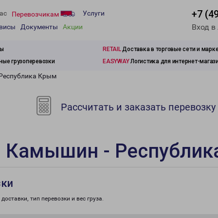
+7 (4
ас
Услуги
Перевозчикам
Вход в
рвисы
Документы
Акции
зы
RETAIL
Доставка в торговые сети и марк
ые грузоперевозки
EASYWAY
Логистика для интернет-магаз
 Республика Крым
Рассчитать и заказать перевозку
и Камышин - Республи
зки
доставки, тип перевозки и вес груза.