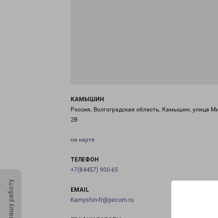
КАМЫШИН
Россия, Волгоградская область, Камышин, улица М
2В
на карте
ТЕЛЕФОН
+7(84457) 900-65
Оцените нашу работу
EMAIL
Kamyshin-fr@pecom.ru