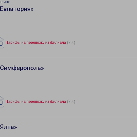
ышин»
«Евпатория»
(xls)
Тарифы на перевозку из филиала
«Симферополь»
(xls)
Тарифы на перевозку из филиала
«Ялта»