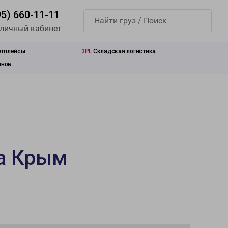
95) 660-11-11
 личный кабинет
етплейсы
3PL
Складская логистика
инов
ка Крым