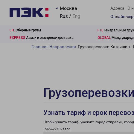
Москва
Адреса
О н
Rus /
Eng
Онлайн-се
LTL
Сборные грузы
FTL
Генеральные гру
EXPRESS
Авиа- и экспресс-доставка
GLOBAL
Международн
Главная
Направления
Грузоперевозки Камышин -
Грузоперевозк
Узнать тариф и срок перево
Чтобы узнать тариф, укажите город отправки, город 
Город отправки