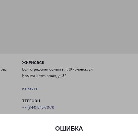
ЖИРНОВСК
ира,
Волгоградская область, г. Жирновск, ул.
Коммунистическая, д. 32
на карте
ТЕЛЕФОН
+7 (844) 545-73-70
EMAIL
jirnovsk-fr@pecom.ru
ОШИБКА