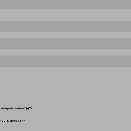
у направлению:
руб
.
мость доставки.