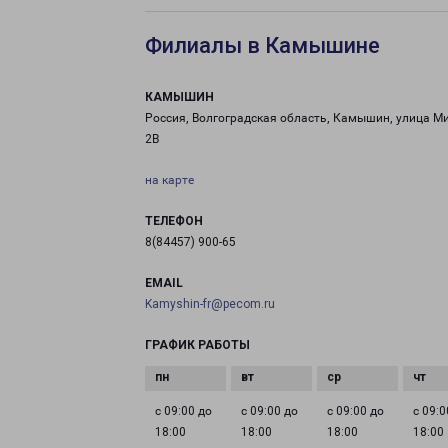
Филиалы в Камышине
КАМЫШИН
Россия, Волгоградская область, Камышин, улица М
2В
на карте
ТЕЛЕФОН
8(84457) 900-65
EMAIL
Kamyshin-fr@pecom.ru
ГРАФИК РАБОТЫ
с 09:00 до
с 09:00 до
с 09:00 до
с 09:0
18:00
18:00
18:00
18:00