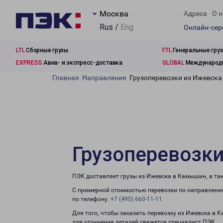
Москва
Адреса
О н
Rus /
Eng
Онлайн-се
LTL
Сборные грузы
FTL
Генеральные гру
EXPRESS
Авиа- и экспресс-доставка
GLOBAL
Международн
Главная
Направления
Грузоперевозки из Ижевск
Грузоперевозк
ПЭК доставляет грузы из Ижевска в Камышин, а та
С примерной стоимостью перевозки по направлению
по телефону:
+7 (495) 660-11-11
.
Для того, чтобы заказать перевозку из Ижевска в 
для уточнения деталей свяжется специалист ПЭК.