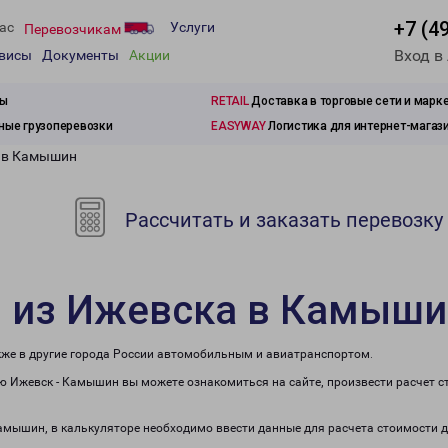
+7 (4
ас
Услуги
Перевозчикам
Вход в
рвисы
Документы
Акции
зы
RETAIL
Доставка в торговые сети и марк
ые грузоперевозки
EASYWAY
Логистика для интернет-магаз
а в Камышин
Рассчитать и заказать перевозку
и из Ижевска в Камыши
кже в другие города России автомобильным и авиатранспортом.
 Ижевск - Камышин вы можете ознакомиться на сайте, произвести расчет 
Камышин, в калькуляторе необходимо ввести данные для расчета стоимости д