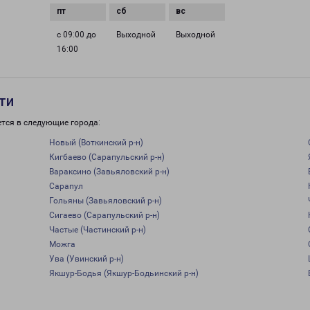
с 09:00 до
Выходной
Выходной
16:00
ти
тся в следующие города:
Новый (Воткинский р-н)
Кигбаево (Сарапульский р-н)
Вараксино (Завьяловский р-н)
Сарапул
Гольяны (Завьяловский р-н)
Сигаево (Сарапульский р-н)
Частые (Частинский р-н)
Можга
Ува (Увинский р-н)
Якшур-Бодья (Якшур-Бодьинский р-н)