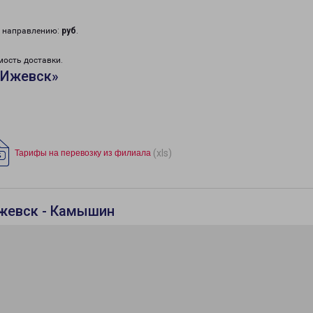
у направлению:
руб
.
мость доставки.
«Ижевск»
(xls)
Тарифы на перевозку из филиала
Ижевск - Камышин