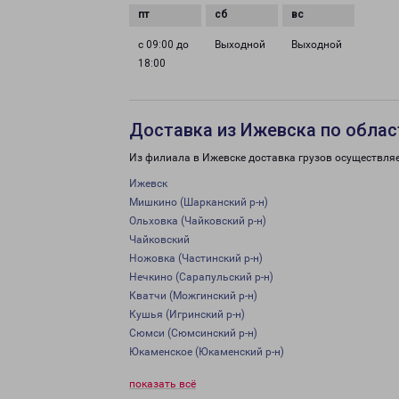
с 09:00 до
Выходной
Выходной
18:00
Доставка из Ижевска по облас
Из филиала в Ижевске доставка грузов осуществляе
Ижевск
Мишкино (Шарканский р-н)
Ольховка (Чайковский р-н)
Чайковский
Ножовка (Частинский р-н)
Нечкино (Сарапульский р-н)
Кватчи (Можгинский р-н)
Кушья (Игринский р-н)
Сюмси (Сюмсинский р-н)
Юкаменское (Юкаменский р-н)
показать всё