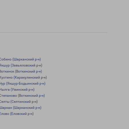
Собино (Шарканский р-н)
Якшур (Завьяловский р-н)
Воткинск (Воткинский р-н)
Кухтино (Каракулинский р-н)
Чур (Якшур-Бодьинский р-н)
Нылга (Увинский р-н)
Степаново (Воткинский р-н)
Селты (Селтинский р-н)
Шаркан (Шарканский р-н)
Елово (Еловский р-н)