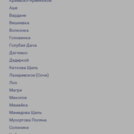
Краевско-Армянское
Аше
Вардане
Вишневка
Волконка
Головинка
Голубая Дача
Дагомыс
Дедеркой
Каткова Щель
Лазаревское (Сочи)
Лоо
Магри
Макопсе
Мамайка
Мамедова Щель
Мухортова Поляна
Солоники