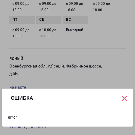
с 09:00 до
с 09:00 до
с 09:00 до
с 09:00 до
18:00
18:00
18:00
18:00
с 09:00 до
с 10:00 до
Выходной
18:00
16:00
ЯСНЫЙ
Оренбургская обл., г.Ясный, Фабричное шоссе,
д.5Б
на карте
×
ОШИБКА
ТЕЛЕФОН
8 (3537) 40-41-45
error
EMAIL
Yasnii-fr@pecom.ru