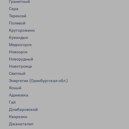
Гранитный
Сара
Теренсай
Полевой
Круторожино
Кувандык
Медногорск
Новоорск
Новорудный
Новотроицк
Светлый
Энергетик (Оренбургская обл.)
Ясный
Адамовка
Гай
Домбаровский
Кваркено
Джанаталап