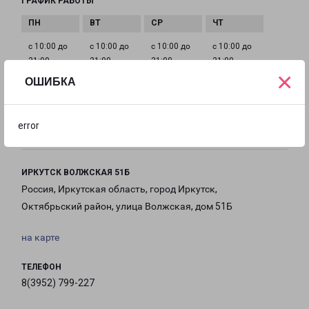
ГРАФИК РАБОТЫ
с 10:00 до
с 10:00 до
с 10:00 до
с 10:00 до
21:00
21:00
21:00
21:00
×
ОШИБКА
с 10:00 до
с 10:00 до
с 10:00 до
21:00
21:00
21:00
error
ИРКУТСК ВОЛЖСКАЯ 51Б
Россия, Иркутская область, город Иркутск,
Октябрьский район, улица Волжская, дом 51Б
на карте
ТЕЛЕФОН
8(3952) 799-227