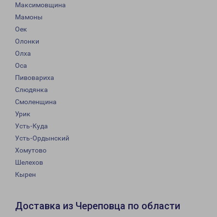
Максимовщина
Мамоны
Оек
Олонки
Олха
Оса
Пивовариха
Слюдянка
Смоленщина
Урик
Усть-Куда
Усть-Ордынский
Хомутово
Шелехов
Кырен
Доставка из Череповца по области