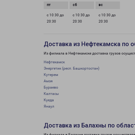
с 10:30 до
с 10:30 до
с 10:30 до
20:30
20:30
20:30
Доставка из Нефтекамска по 
Из филиала в Нефтекамске доставка грузов осущес
Нефтекамск
Энергетик (респ. Башкортостан)
Кутерем
Амзя
Бураево
Калтасы
Куеда
Янаул
Доставка из Балахны по облас
Из филиала в Балахне доставка грузов осуществляе