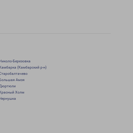
Николо-Березовка
Камбарка (Камбарский р-н)
Старобалтачево
Большая Амзя
Дюртюли
Красный Холм
Чернушка