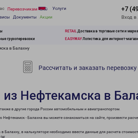
+7 (4
ас
Услуги
Перевозчикам
Вход в
рвисы
Документы
Акции
зы
RETAIL
Доставка в торговые сети и марк
ые грузоперевозки
EASYWAY
Логистика для интернет-магаз
мска в Балахну
Рассчитать и заказать перевозку
 из Нефтекамска в Бал
 также в другие города России автомобильным и авиатранспортом.
 Нефтекамск - Балахна вы можете ознакомиться на сайте, произвести расч
а в Балахну, в калькуляторе необходимо ввести данные для расчета стоимост
ПЭК.