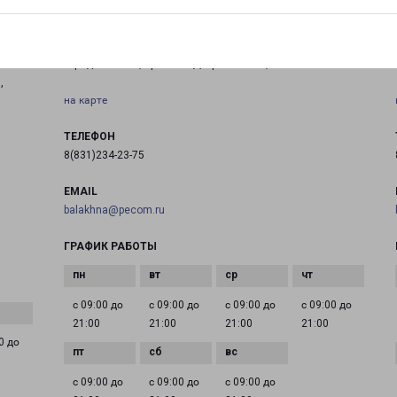
БАЛАХНА ДЗЕРЖИНСКОГО 2Б
город Балахна, проспект Дзержинского, 2Б
,
на карте
ТЕЛЕФОН
8(831)234-23-75
EMAIL
balakhna@pecom.ru
ГРАФИК РАБОТЫ
с 09:00 до
с 09:00 до
с 09:00 до
с 09:00 до
21:00
21:00
21:00
21:00
0 до
с 09:00 до
с 09:00 до
с 09:00 до