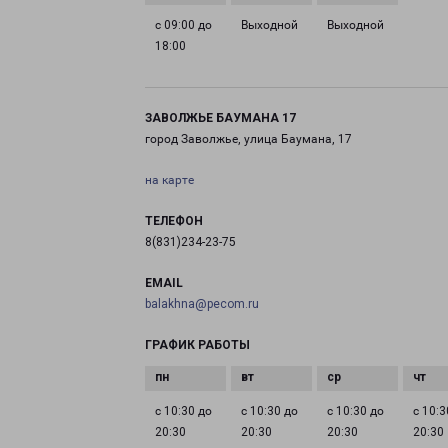
с 09:00 до
Выходной
Выходной
18:00
ЗАВОЛЖЬЕ БАУМАНА 17
город Заволжье, улица Баумана, 17
на карте
ТЕЛЕФОН
8(831)234-23-75
EMAIL
balakhna@pecom.ru
ГРАФИК РАБОТЫ
с 10:30 до
с 10:30 до
с 10:30 до
с 10:3
20:30
20:30
20:30
20:30