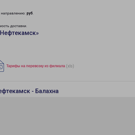
у направлению:
руб
.
мость доставки.
«Нефтекамск»
(xls)
Тарифы на перевозку из филиала
ефтекамск - Балахна