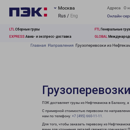
Москва
Адреса
О н
Rus /
Eng
Онлайн-се
LTL
Сборные грузы
FTL
Генеральные гру
EXPRESS
Авиа- и экспресс-доставка
GLOBAL
Международн
Главная
Направления
Грузоперевозки из Нефтека
Грузоперевозки
ПЭК доставляет грузы из Нефтекамска в Балахну, а
С примерной стоимостью перевозки по направлению
нам по телефону:
+7 (495) 660-11-11
.
Для того, чтобы заказать перевозку из Нефтекамск
вами для уточнения деталей свяжется специалист 