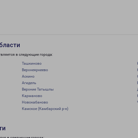
области
твляется в следующие города:
Ташкиново
Верхнеяркеево
Аскино
Агидель
Верхние Татышлы
Карманово
Новокабаново
Камское (Камбарский р-н)
ти
тся в следующие города: