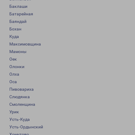
Баклаши
Батарейная
Баяндай
Бохан
Куда
Максимовщина
Мамоны
Оек
Олонки
Олха
Оса
Пивовариха
Слюдянка
Смоленщина
Урик
Усть-Куда
Усть-Ордынский
Хомутово